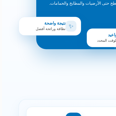
طح حتى الأرضيات والمطابخ والحمامات.
نتيجة واضحة
✨
نظافة ورائحة أفضل
واعيد
وقت المحدد